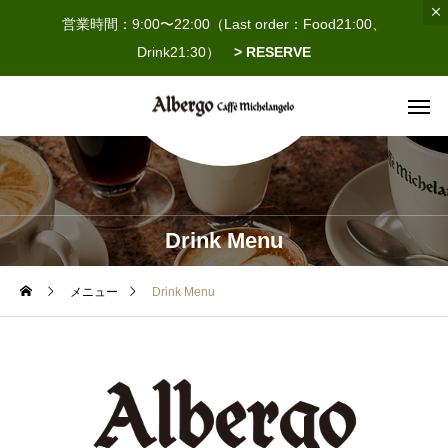
営業時間：9:00〜22:00（Last order：Food21:00、
Drink21:30）
> RESERVE
Drink Menu
メニュー
Drink Menu