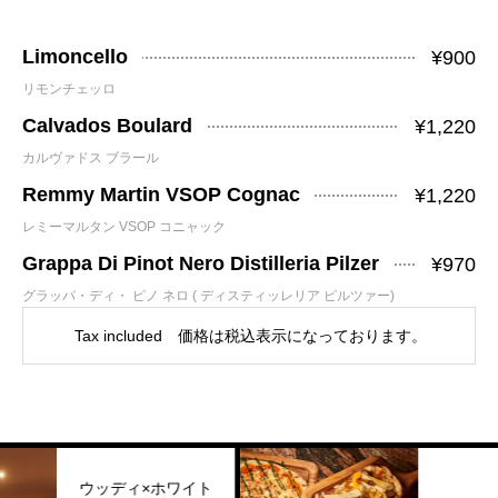
Limoncello
¥900
リモンチェッロ
Calvados Boulard
¥1,220
カルヴァドス ブラール
Remmy Martin VSOP Cognac
¥1,220
レミーマルタン VSOP コニャック
Grappa Di Pinot Nero Distilleria Pilzer
¥970
グラッパ・ディ・ ピノ ネロ ( ディスティッレリア ピルツァー)
Tax included 価格は税込表示になっております。
ッディ×ホワイト