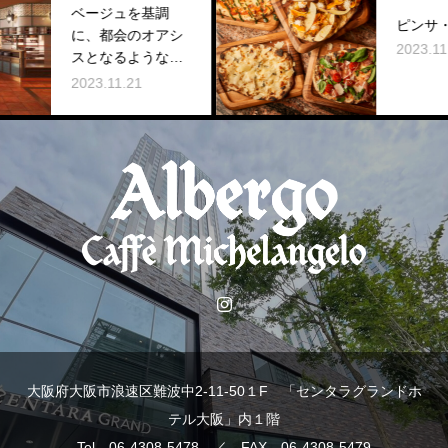
ージュを基調
ピンサ・ロマーナ
、都会のオアシ
2023.11.21
となるような特
な空間をお愉し
3.11.21
ください。
大阪府大阪市浪速区難波中2-11-50１F 「センタラグランドホ
テル大阪」内１階
Tel 06-4308-5478 ／ FAX 06-4308-5479