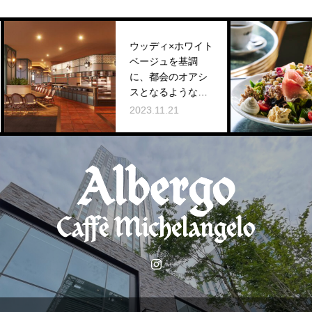
ウッディ×ホワイト
ベージュを基調
に、都会のオアシ
スとなるような特
別な空間をお愉し
2023.11.21
みください。